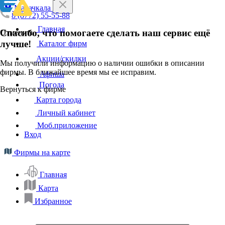
Махачкала
8 (8772) 55-55-88
Главная
Спасибо, что помогаете сделать наш сервис ещё
Отменить
лучше!
Каталог фирм
Акции/скидки
Мы получили информацию о наличии ошибки в описании
фирмы. В ближайшее время мы ее исправим.
Афиша
Погода
Вернуться к фирме
Карта города
Личный кабинет
Моб.приложение
Вход
Фирмы на карте
Главная
Карта
Избранное