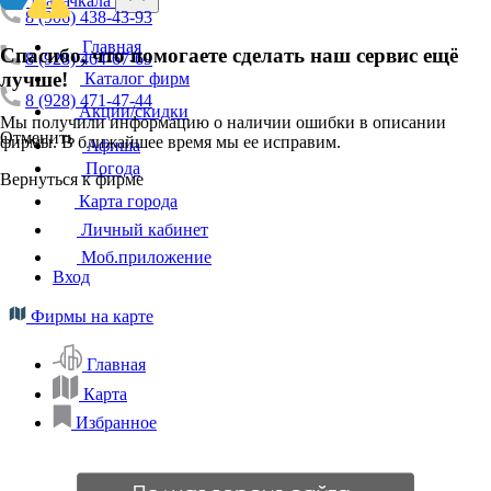
Махачкала
8 (906) 438-43-93
Главная
Спасибо, что помогаете сделать наш сервис ещё
8 (928) 464-67-69
лучше!
Каталог фирм
8 (928) 471-47-44
Акции/скидки
Мы получили информацию о наличии ошибки в описании
Отменить
фирмы. В ближайшее время мы ее исправим.
Афиша
Погода
Вернуться к фирме
Карта города
Личный кабинет
Моб.приложение
Вход
Фирмы на карте
Главная
Карта
Избранное