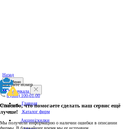
Назад
Меню
Выберите номер
Махачкала
8 (800) 100-01-00
Главная
Спасибо, что помогаете сделать наш сервис ещё
Отменить
лучше!
Каталог фирм
Акции/скидки
Мы получили информацию о наличии ошибки в описании
фирмы. В ближайшее время мы ее исправим.