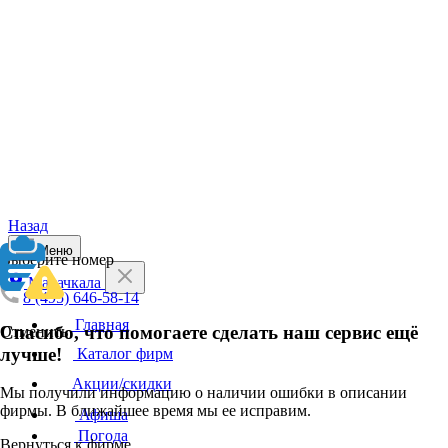
Назад
Меню
Выберите номер
Махачкала
8 (495) 646-58-14
Главная
Спасибо, что помогаете сделать наш сервис ещё
Отменить
лучше!
Каталог фирм
Акции/скидки
Мы получили информацию о наличии ошибки в описании
фирмы. В ближайшее время мы ее исправим.
Афиша
Погода
Вернуться к фирме