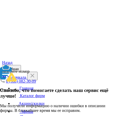
Назад
Меню
Выберите номер
Махачкала
8 (988) 082-30-09
Главная
Спасибо, что помогаете сделать наш сервис ещё
Отменить
лучше!
Каталог фирм
Акции/скидки
Мы получили информацию о наличии ошибки в описании
фирмы. В ближайшее время мы ее исправим.
Афиша