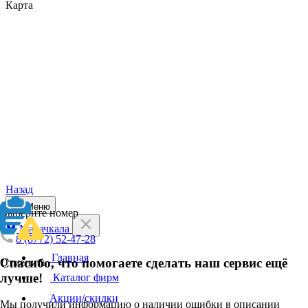
Карта
Назад
Меню
Выберите номер
Махачкала
8 (8772) 52-47-28
Главная
Спасибо, что помогаете сделать наш сервис ещё
Отменить
лучше!
Каталог фирм
Акции/скидки
Мы получили информацию о наличии ошибки в описании