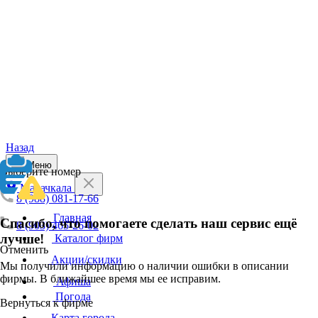
Назад
Меню
Выберите номер
Махачкала
8 (988) 081-17-66
Главная
Спасибо, что помогаете сделать наш сервис ещё
8 (903) 465-26-02
лучше!
Каталог фирм
Отменить
Акции/скидки
Мы получили информацию о наличии ошибки в описании
фирмы. В ближайшее время мы ее исправим.
Афиша
Погода
Вернуться к фирме
Карта города