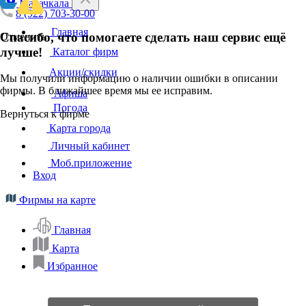
Махачкала
8 (922) 703-30-00
Главная
Спасибо, что помогаете сделать наш сервис ещё
Отменить
лучше!
Каталог фирм
Акции/скидки
Мы получили информацию о наличии ошибки в описании
фирмы. В ближайшее время мы ее исправим.
Афиша
Погода
Вернуться к фирме
Карта города
Личный кабинет
Моб.приложение
Вход
Фирмы на карте
Главная
Карта
Избранное