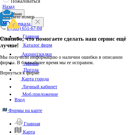
Пожаловаться
Назад
Меню
Выберите номер
Махачкала
8 (989) 651-67-04
Главная
Спасибо, что помогаете сделать наш сервис ещё
Отменить
лучше!
Каталог фирм
Акции/скидки
Мы получили информацию о наличии ошибки в описании
фирмы. В ближайшее время мы ее исправим.
Афиша
Погода
Вернуться к фирме
Карта города
Личный кабинет
Моб.приложение
Вход
Фирмы на карте
Главная
Карта