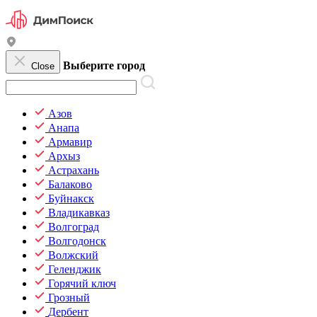
Выберите город
Close
Азов
Анапа
Армавир
Архыз
Астрахань
Балаково
Буйнакск
Владикавказ
Волгоград
Волгодонск
Волжский
Геленджик
Горячий ключ
Грозный
Дербент