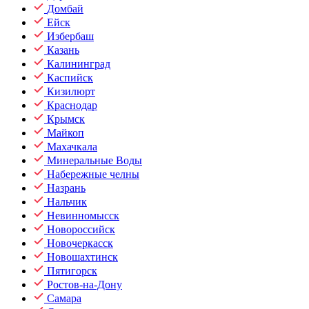
Домбай
Ейск
Избербаш
Казань
Калининград
Каспийск
Кизилюрт
Краснодар
Крымск
Майкоп
Махачкала
Минеральные Воды
Набережные челны
Назрань
Нальчик
Невинномысск
Новороссийск
Новочеркасск
Новошахтинск
Пятигорск
Ростов-на-Дону
Самара