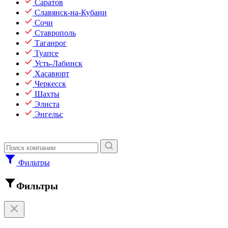
Саратов
Славянск-на-Кубани
Сочи
Ставрополь
Таганрог
Туапсе
Усть-Лабинск
Хасавюрт
Черкесск
Шахты
Элиста
Энгельс
Фильтры
Фильтры