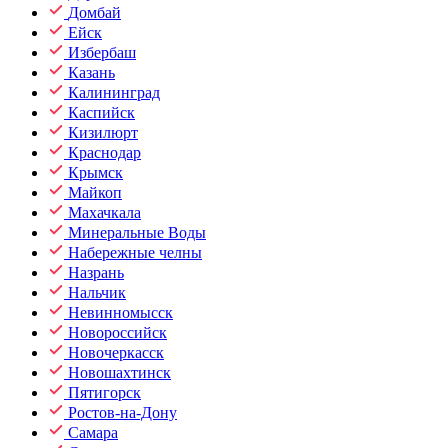
Домбай
Ейск
Избербаш
Казань
Калининград
Каспийск
Кизилюрт
Краснодар
Крымск
Майкоп
Махачкала
Минеральные Воды
Набережные челны
Назрань
Нальчик
Невинномысск
Новороссийск
Новочеркасск
Новошахтинск
Пятигорск
Ростов-на-Дону
Самара