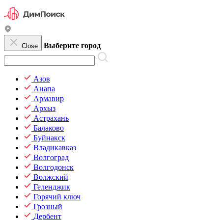
Выберите город
Close
Азов
Анапа
Армавир
Архыз
Астрахань
Балаково
Буйнакск
Владикавказ
Волгоград
Волгодонск
Волжский
Геленджик
Горячий ключ
Грозный
Дербент