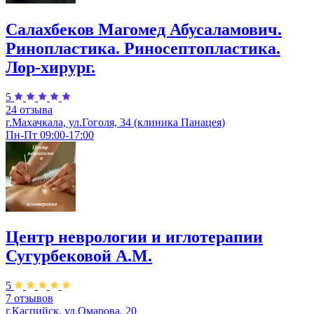
Салахбеков Магомед Абусаламович.
Ринопластика. Риносептопластика.
Лор-хирург.
5
24 отзыва
г.Махачкала, ул.Гоголя, 34 (клиника Панацея)
Пн-Пт 09:00-17:00
Центр неврологии и иглотерапии
Сугурбековой А.М.
5
7 отзывов
г.Каспийск, ул.Омарова, 20