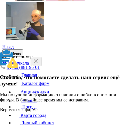
Назад
Меню
Выберите номер
Махачкала
8 (989) 881-95-01
Главная
Спасибо, что помогаете сделать наш сервис ещё
Отменить
лучше!
Каталог фирм
Акции/скидки
Мы получили информацию о наличии ошибки в описании
фирмы. В ближайшее время мы ее исправим.
Афиша
Погода
Вернуться к фирме
Карта города
Личный кабинет