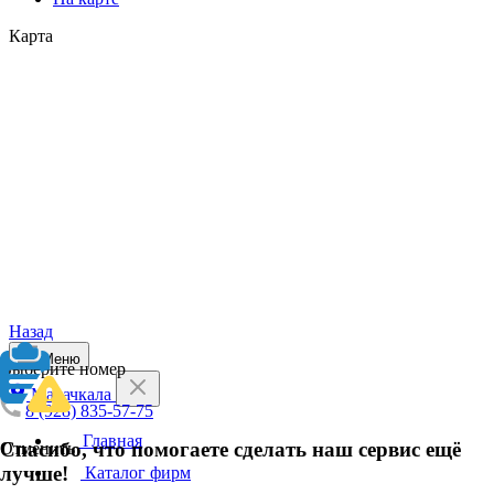
Карта
Назад
Меню
Выберите номер
Махачкала
8 (928) 835-57-75
Главная
Спасибо, что помогаете сделать наш сервис ещё
Отменить
лучше!
Каталог фирм