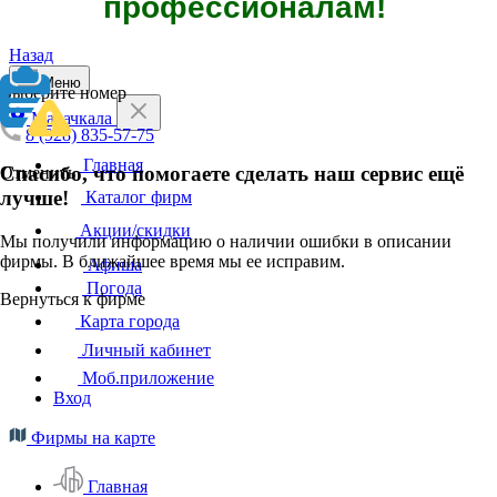
профессионалам!
Назад
Меню
Выберите номер
Махачкала
8 (928) 835-57-75
Главная
Спасибо, что помогаете сделать наш сервис ещё
Отменить
лучше!
Каталог фирм
Акции/скидки
Мы получили информацию о наличии ошибки в описании
фирмы. В ближайшее время мы ее исправим.
Афиша
Погода
Вернуться к фирме
Карта города
Личный кабинет
Моб.приложение
Вход
Фирмы на карте
Главная