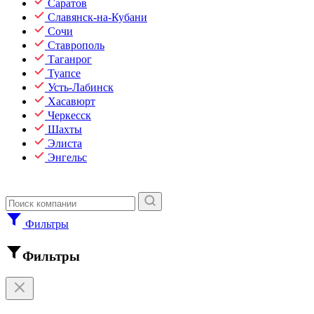
Саратов
Славянск-на-Кубани
Сочи
Ставрополь
Таганрог
Туапсе
Усть-Лабинск
Хасавюрт
Черкесск
Шахты
Элиста
Энгельс
Фильтры
Фильтры