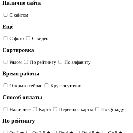
Наличие сайта
С сайтом
Ещё
С фото
С видео
Сортировка
Рядом
По рейтингу
По алфавиту
Время работы
Открыто сейчас
Круглосуточно
Способ оплаты
Наличные
Карта
Перевод с карты
По Qr-коду
По рейтингу
От 3 ★
От 3,5 ★
От 4 ★
От 4,5 ★
От 5 ★