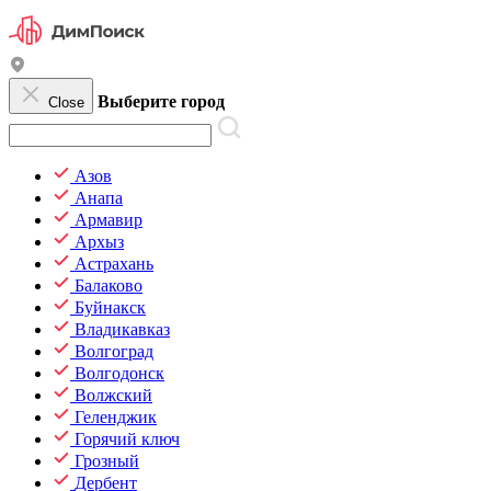
Выберите город
Close
Азов
Анапа
Армавир
Архыз
Астрахань
Балаково
Буйнакск
Владикавказ
Волгоград
Волгодонск
Волжский
Геленджик
Горячий ключ
Грозный
Дербент