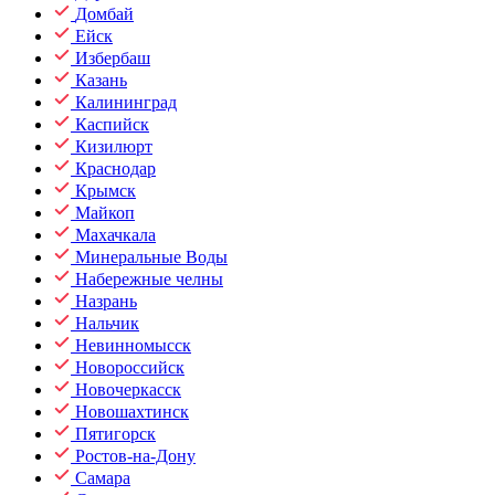
Домбай
Ейск
Избербаш
Казань
Калининград
Каспийск
Кизилюрт
Краснодар
Крымск
Майкоп
Махачкала
Минеральные Воды
Набережные челны
Назрань
Нальчик
Невинномысск
Новороссийск
Новочеркасск
Новошахтинск
Пятигорск
Ростов-на-Дону
Самара