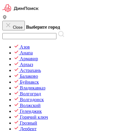
Выберите город
Close
Азов
Анапа
Армавир
Архыз
Астрахань
Балаково
Буйнакск
Владикавказ
Волгоград
Волгодонск
Волжский
Геленджик
Горячий ключ
Грозный
Дербент