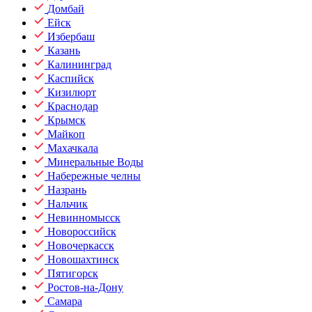
Домбай
Ейск
Избербаш
Казань
Калининград
Каспийск
Кизилюрт
Краснодар
Крымск
Майкоп
Махачкала
Минеральные Воды
Набережные челны
Назрань
Нальчик
Невинномысск
Новороссийск
Новочеркасск
Новошахтинск
Пятигорск
Ростов-на-Дону
Самара