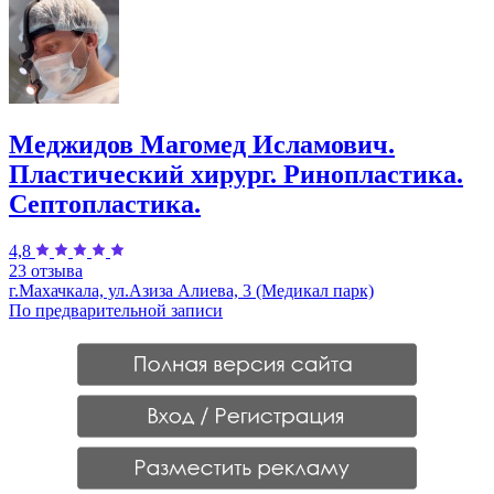
Меджидов Магомед Исламович.
Пластический хирург. Ринопластика.
Септопластика.
4,8
23 отзыва
г.Махачкала, ул.Азиза Алиева, 3 (Медикал парк)
По предварительной записи