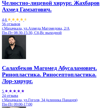
Челюстно-лицевой хирург. Жахбаров
Ахмед Гамзатович.
4,6
56 отзывов
г.Махачкала, ул.Ахмеда Магомедова, 2/А
Пн-Пт 08:30-15:30, Сб-Вс выходной
Салахбеков Магомед Абусаламович.
Ринопластика. Риносептопластика.
Лор-хирург.
5
24 отзыва
г.Махачкала, ул.Гоголя, 34 (клиника Панацея)
Пн-Пт 09:00-17:00